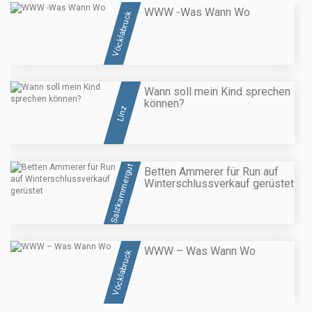
WWW -Was Wann Wo
Vöcklabruck
Wann soll mein Kind sprechen
können?
Linz
Salzkammergut
Betten Ammerer für Run auf
Winterschlussverkauf gerüstet
WWW – Was Wann Wo
Vöcklabruck