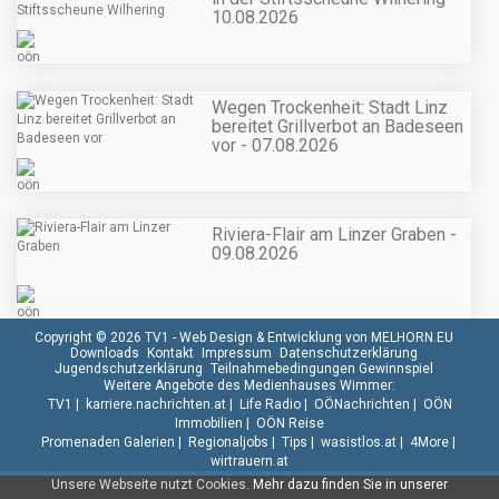
10.08.2026
Wegen Trockenheit: Stadt Linz
bereitet Grillverbot an Badeseen
vor - 07.08.2026
Riviera-Flair am Linzer Graben -
09.08.2026
Copyright © 2026 TV1 -
Web Design & Entwicklung von MELHORN.EU
Downloads
Kontakt
Impressum
Datenschutzerklärung
Jugendschutzerklärung
Teilnahmebedingungen Gewinnspiel
Weitere Angebote des Medienhauses Wimmer:
TV1
|
karriere.nachrichten.at
|
Life Radio
|
OÖNachrichten
|
OÖN
Immobilien
|
OÖN Reise
Promenaden Galerien
|
Regionaljobs
|
Tips
|
wasistlos.at
|
4More
|
wirtrauern.at
Unsere Webseite nutzt Cookies.
Mehr dazu finden Sie in unserer