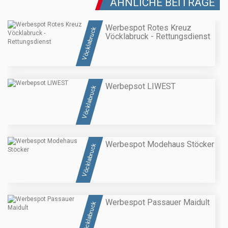
ÄHNLICHE BEITRÄGE
Werbespot Rotes Kreuz
Vöcklabruck
Vöcklabruck - Rettungsdienst
Werbepsot LIWEST
Vöcklabruck
Werbespot Modehaus Stöcker
Vöcklabruck
Werbespot Passauer Maidult
Vöcklabruck