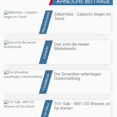
ÄHNLICHE BEITRÄGE
Oberösterreich
SilberHolz - Carports liegen im
Trend
Das sind die neuen
Innviertel
Wohntrends
Die Gmundner unterliegen
Vöcklabruck
Ostermiething
TV1-Talk - WIFI OÖ Wissen ist
OÖ im Fokus
für immer!