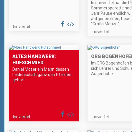
Im Innviertel hat die 
Sommeroperette nac
Jahr Pause endlich wi
aufgenommen, heuer 
“Gräfin Mariza”.
Innviertel
Innviertel
ALTES HANDWERK:
ORG BOGENHOFE
HUFSCHMIED
Im ORG Bogenhofen 
sich Lehrer und Schül
Daniel Moser ein Mann dessen
Augenhöhe.
Leidenschaft ganz den Pferden
gehört.
Innviertel
Innviertel