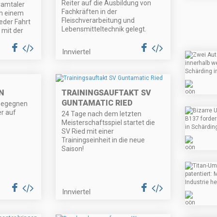
Reiter auf die Ausbildung von
Pramtaler
Fachkräften in der
h einem
Fleischverarbeitung und
eder Fahrt
Lebensmitteltechnik gelegt.
mit der
Innviertel
N
TRAININGSAUFTAKT SV
GUNTAMATIC RIED
begegnen
er auf
24 Tage nach dem letzten
Meisterschaftsspiel startet die
SV Ried mit einer
Trainingseinheit in die neue
Saison!
Innviertel