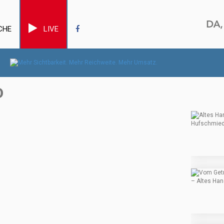
CHE
LIVE
D