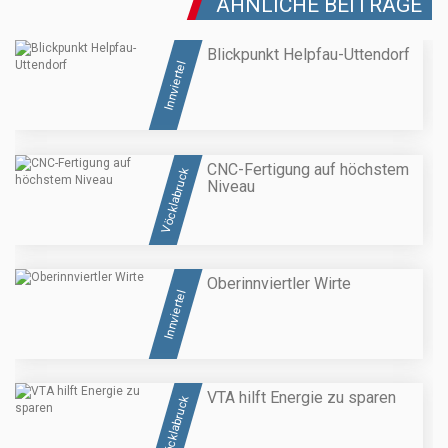
ÄHNLICHE BEITRÄGE
Blickpunkt Helpfau-Uttendorf
Innviertel
CNC-Fertigung auf höchstem
Vöcklabruck
Niveau
Oberinnviertler Wirte
Innviertel
VTA hilft Energie zu sparen
Vöcklabruck