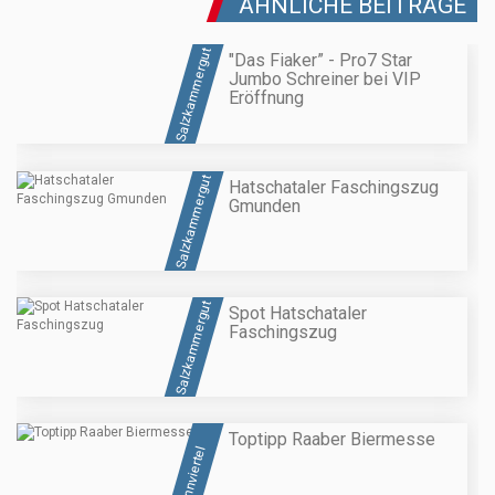
ÄHNLICHE BEITRÄGE
Salzkammergut
"Das Fiaker” - Pro7 Star
Jumbo Schreiner bei VIP
Eröffnung
Salzkammergut
Hatschataler Faschingszug
Gmunden
Salzkammergut
Spot Hatschataler
Faschingszug
Toptipp Raaber Biermesse
Innviertel