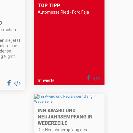
TOP TIPP
T
Automesse Ried - Ford Feja
0
uch schon
e
n sie jetzt
olgreiche
 der so
g Night”.
Innviertel
INN AWARD UND
NEUJAHRSEMPFANG IN
WEBERZEILE
Der Neujahrsempfang des