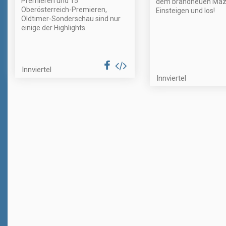
Premieren und 15
dem brandneuen Maz
Oberösterreich-Premieren,
Einsteigen und los!
Oldtimer-Sonderschau sind nur
einige der Highlights.
Innviertel
Innviertel