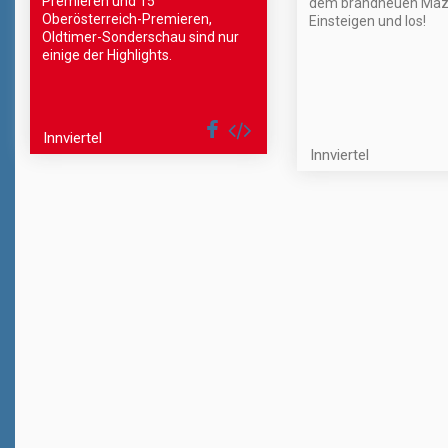
Premieren und 15
dem brandneuen Maz
Oberösterreich-Premieren,
Einsteigen und los!
Oldtimer-Sonderschau sind nur
einige der Highlights.
Innviertel
Innviertel