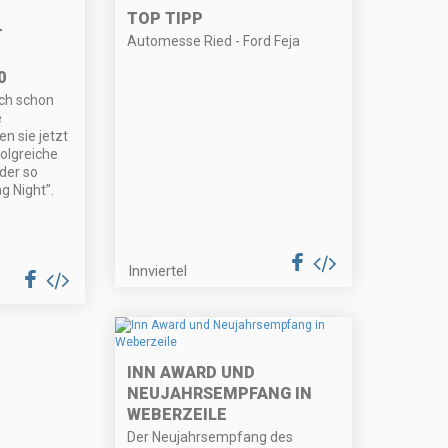
TOP TIPP
T
Automesse Ried - Ford Feja
0
uch schon
e
n sie jetzt
olgreiche
 der so
g Night”.
Innviertel
INN AWARD UND
NEUJAHRSEMPFANG IN
WEBERZEILE
Der Neujahrsempfang des