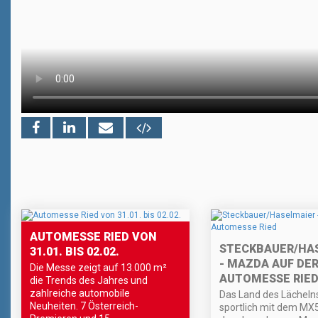
AUTOMESSE RIED VON
STECKBAUER/HA
31.01. BIS 02.02.
- MAZDA AUF DE
Die Messe zeigt auf 13.000 m²
AUTOMESSE RIE
die Trends des Jahres und
zahlreiche automobile
Das Land des Lächelns
Neuheiten. 7 Österreich-
sportlich mit dem MX