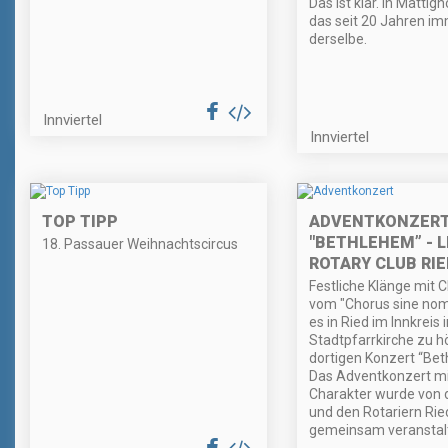
Das ist klar. In Mattigh
das seit 20 Jahren i
derselbe.
Innviertel
Innviertel
TOP TIPP
ADVENTKONZER
"BETHLEHEM” - L
18. Passauer Weihnachtscircus
ROTARY CLUB RIE
Festliche Klänge mit 
vom "Chorus sine nom
es in Ried im Innkreis 
Stadtpfarrkirche zu h
dortigen Konzert “Bet
Das Adventkonzert mit
Charakter wurde von 
und den Rotariern Rie
gemeinsam veranstalt