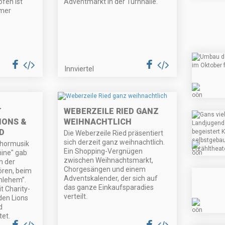
ofen ist
Adventmarkt in der Turnhalle.
mmer
Innviertel
T
WEBERZEILE RIED GANZ
IONS &
WEIHNACHTLICH
D
Die Weberzeile Ried präsentiert
sich derzeit ganz weihnachtlich.
Chormusik
Ein Shopping-Vergnügen
ine" gab
zwischen Weihnachtsmarkt,
in der
Chorgesängen und einem
ören, beim
Adventskalender, der sich auf
hlehem”.
das ganze Einkaufsparadies
 Charity-
verteilt.
den Lions
d
et.