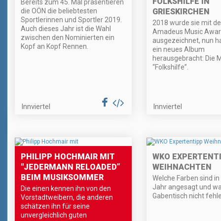
FOLKSHILFE IN
Bereits zum 45. Mal präsentieren
die OÖN die beliebtesten
GRIESKIRCHEN
Sportlerinnen und Sportler 2019.
2018 wurde sie mit d
Auch dieses Jahr ist die Wahl
Amadeus Music Awar
zwischen den Nominierten ein
ausgezeichnet, nun h
Kopf an Kopf Rennen.
ein neues Album
herausgebracht: Die 
“Folkshilfe”.
Innviertel
Innviertel
PHILIPP HOCHMAIR MIT
WKO EXPERTENT
"JEDERMANN RELOADED”
WEIHNACHTEN
BEIM MUSIKSOMMER
Welche Farben sind i
Jahr angesagt und wa
Die einen kennen ihn von den
Gabentisch nicht fehl
Vorstadtweibern, die anderen
schätzen ihn für seine
unvergleichlich guten