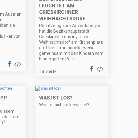
LEUCHTET AM
GRIESKIRCHNER
em Austrian
WEIHNACHTSDORF
d
aben sie
Rechtzeitig zum Adventsbeginn
hat die Bezirkshauptstadt
Musiker von
Grieskirchen das idyllische
Weihnachtsdorf am Kirchenplatz
eröffnet. Traditionellerweise
gemeinsam mit den Kindern vom
Kindergarten Parz.
Innviertel
IPP
WAS IST LOS?
Was tut sich im Innviertel?
n diesem
s darf am
en?