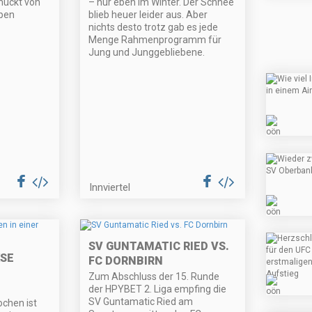
mückt von
– nur eben im Winter. Der Schnee
pen
blieb heuer leider aus. Aber
nichts desto trotz gab es jede
Menge Rahmenprogramm für
Jung und Junggebliebene.
Innviertel
SV GUNTAMATIC RIED VS.
SE
FC DORNBIRN
Zum Abschluss der 15. Runde
der HPYBET 2. Liga empfing die
SV Guntamatic Ried am
chen ist