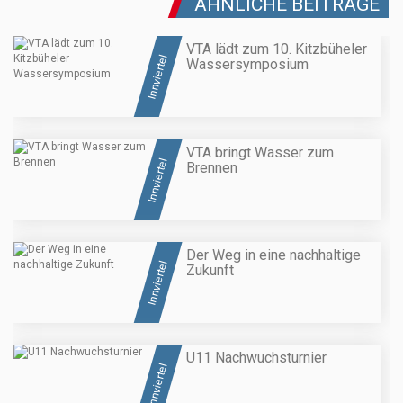
ÄHNLICHE BEITRÄGE
VTA lädt zum 10. Kitzbüheler
Innviertel
Wassersymposium
VTA bringt Wasser zum
Innviertel
Brennen
Der Weg in eine nachhaltige
Innviertel
Zukunft
U11 Nachwuchsturnier
Innviertel