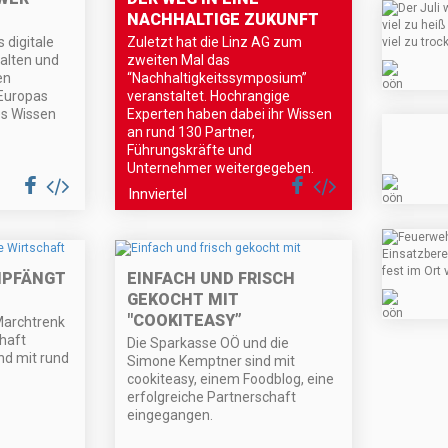
NACHHALTIGE ZUKUNFT
 digitale
Zuletzt hat die Linz AG zum
talten und
zweiten Mal das
en
“Nachhaltigkeitssymposium”
Europas
veranstaltet. Hochrangige
es Wissen
Experten haben dabei ihr Wissen
an rund 130 Partner,
Führungskräfte und
Unternehmer weitergegeben.
Innviertel
MPFÄNGT
EINFACH UND FRISCH
GEKOCHT MIT
"COOKITEASY”
Marchtrenk
haft
Die Sparkasse OÖ und die
nd mit rund
Simone Kemptner sind mit
cookiteasy, einem Foodblog, eine
erfolgreiche Partnerschaft
eingegangen.