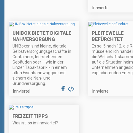
Innviertel
UNIBOX BIETET DIGITALE
PLEITEWELLE
NAHVERSORGUNG
BEFÜRCHTET
UNIBoxen sind kleine, digitale
Es sei 5 nach 12, die 
Selbstversorgungsgeschäfte in
müsse endlich handel
Containern, leerstehenden
die Wirtschaftskammer
Gebäuden oder – wie in der
auf die Situation heim
Linzer Tabakfabrik - in einem
Unternehmen angesic
alten Eisenbahnwaggon und
explodierenden Energ
sichern die Nah- und
Grundversorgung.
Innviertel
Innviertel
FREIZEITTIPPS
Was ist los im Innviertel?