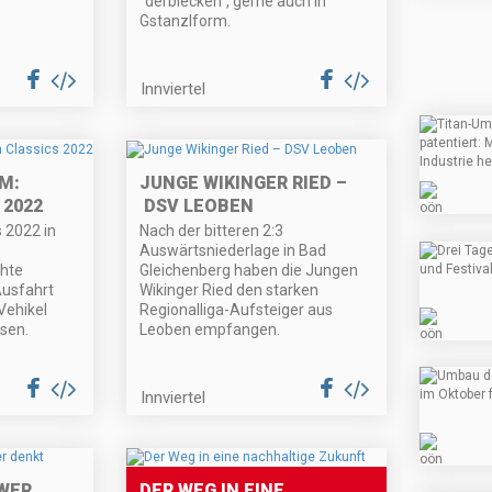
“derblecken”, gerne auch in
Gstanzlform.
Innviertel
M:
JUNGE WIKINGER RIED –
 2022
DSV LEOBEN
s 2022 in
Nach der bitteren 2:3
Auswärtsniederlage in Bad
chte
Gleichenberg haben die Jungen
Ausfahrt
Wikinger Ried den starken
Vehikel
Regionalliga-Aufsteiger aus
sen.
Leoben empfangen.
Innviertel
WER
DER WEG IN EINE