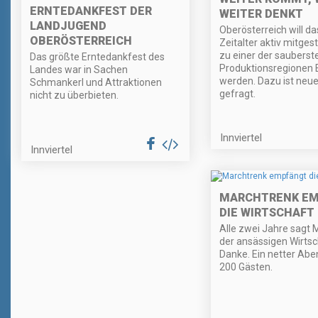
ERNTEDANKFEST DER
WEITER DENKT
LANDJUGEND
Oberösterreich will das
OBERÖSTERREICH
Zeitalter aktiv mitges
zu einer der sauberst
Das größte Erntedankfest des
Produktionsregionen 
Landes war in Sachen
werden. Dazu ist neu
Schmankerl und Attraktionen
gefragt.
nicht zu überbieten.
Innviertel
Innviertel
MARCHTRENK E
DIE WIRTSCHAFT
Alle zwei Jahre sagt 
der ansässigen Wirtsc
Danke. Ein netter Abe
200 Gästen.