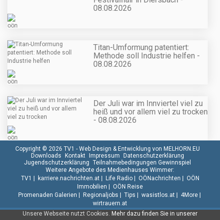
08.08.2026
Titan-Umformung patentiert:
Methode soll Industrie helfen -
08.08.2026
Der Juli war im Innviertel viel zu
heiß und vor allem viel zu trocken
- 08.08.2026
Copyright © 2026 TV1 -
Web Design & Entwicklung von MELHORN.EU
Downloads
Kontakt
Impressum
Datenschutzerklärung
Jugendschutzerklärung
Teilnahmebedingungen Gewinnspiel
Weitere Angebote des Medienhauses Wimmer:
TV1
|
karriere.nachrichten.at
|
Life Radio
|
OÖNachrichten
|
OÖN
Immobilien
|
OÖN Reise
Promenaden Galerien
|
Regionaljobs
|
Tips
|
wasistlos.at
|
4More
|
wirtrauern.at
Unsere Webseite nutzt Cookies.
Mehr dazu finden Sie in unserer