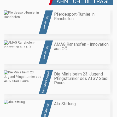
ÄHNLICHE BEITRÄGE
Pferdesport-Turnier in
Innviertel
Ranshofen
AMAG Ranshofen - Innovation
Innviertel
aus OÖ
Hausruckviertel
Die Minis beim 23. Jugend
Pfingstturnier des ATSV Stadl
Paura
Alu-Stiftung
Vöcklabruck