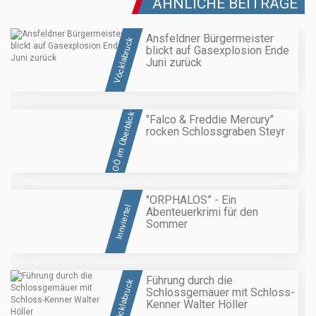
ÄHNLICHE BEITRÄGE
Ansfeldner Bürgermeister
Vöcklabruck
blickt auf Gasexplosion Ende
Juni zurück
OÖ im Überblick
"Falco & Freddie Mercury"
rocken Schlossgraben Steyr
"ORPHALOS” - Ein
Innviertel
Abenteuerkrimi für den
Sommer
Führung durch die
Vöcklabruck
Schlossgemäuer mit Schloss-
Kenner Walter Höller