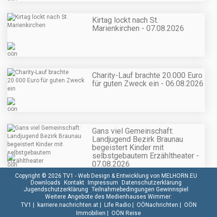
Kirtag lockt nach St.
Marienkirchen - 07.08.2026
Charity-Lauf brachte 20.000 Euro
für guten Zweck ein - 06.08.2026
Gans viel Gemeinschaft:
Landjugend Bezirk Braunau
begeistert Kinder mit
selbstgebautem Erzähltheater -
07.08.2026
Copyright © 2026 TV1 -
Web Design & Entwicklung von MELHORN.EU
Downloads
Kontakt
Impressum
Datenschutzerklärung
Jugendschutzerklärung
Teilnahmebedingungen Gewinnspiel
Weitere Angebote des Medienhauses Wimmer:
TV1
|
karriere.nachrichten.at
|
Life Radio
|
OÖNachrichten
|
OÖN
Immobilien
|
OÖN Reise