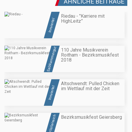
ÄHNLICHE BEITRÄGE
Riedau - "Karriere mit
Innviertel
HighLeitz”
Salzkammergut
110 Jahre Musikverein
Roitham - Bezirksmusikfest
2018
Altschwendt: Pulled Chicken
Innviertel
im Wettlauf mit der Zeit
Oberösterreich
Bezirksmusikfest Geiersberg