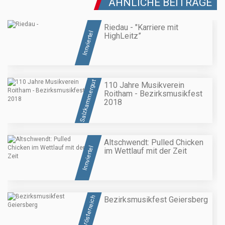
ÄHNLICHE BEITRÄGE
Riedau - "Karriere mit
Innviertel
HighLeitz”
Salzkammergut
110 Jahre Musikverein
Roitham - Bezirksmusikfest
2018
Altschwendt: Pulled Chicken
Innviertel
im Wettlauf mit der Zeit
Oberösterreich
Bezirksmusikfest Geiersberg