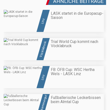
ÄHNLICHE BEITRÄGE
LASK startet in die Europacup-
Saison
Linz
Trial World Cup kommt nach
Vöcklabruck
Vöcklabruck
FB: ÖFB Cup: WSC Hertha
Wels - LASK Linz
Linz
Salzkammergut
Fußballerische Leckerbissen
beim Almtal Cup