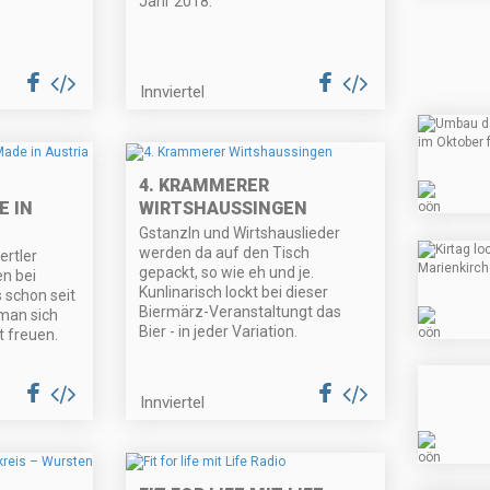
Jahr 2018.
Innviertel
4. KRAMMERER
E IN
WIRTSHAUSSINGEN
Gstanzln und Wirtshauslieder
werden da auf den Tisch
ertler
gepackt, so wie eh und je.
n bei
Kunlinarisch lockt bei dieser
 schon seit
Biermärz-Veranstaltungt das
man sich
Bier - in jeder Variation.
t freuen.
Innviertel