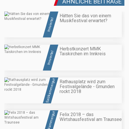
ÄHNLICHE BEITRÄGE
Hätten Sie das von einem
Innviertel
Musikfestival erwartet?
Herbstkonzert MMK
Innviertel
Taiskirchen im Innkreis
Salzkammergut
Rathausplatz wird zum
Festivalgelände - Gmunden
rockt 2018
Salzkammergut
Felix 2018 – das
Wirtshausfestival am Traunsee