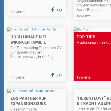
langanhaltenden Erfo
größten Gewerbescha
Bezirk Braunau.
Innviertel
Innviertel
HOCH HINAUF MIT
TOP TIPP
WIKINGER FAMILIE
Mysterienspiele in Ko
Der Teambuilding Tag mit der SV
Guntamatic Ried am
Baumkronenweg in Kopfing.
Innviertel
Innviertel
"HERBSTLUST” B
EOS PARTNER AUF
& TRACHT AUZIN
EXPANSIONSKURS
Jetzt ist die Zeit für e
Die renommierte