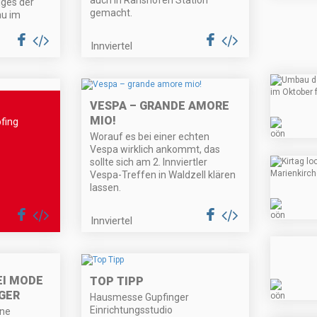
auch in Ranshofen Station
lges der
gemacht.
u im
Innviertel
VESPA – GRANDE AMORE
MIO!
pfing
Worauf es bei einer echten
Vespa wirklich ankommt, das
sollte sich am 2. Innviertler
Vespa-Treffen in Waldzell klären
lassen.
Innviertel
EI MODE
TOP TIPP
GER
Hausmesse Gupfinger
Einrichtungsstudio
ine