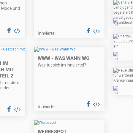
enen
n Mode und
.
Innviertel
WWW - WAS WANN WO
 IM
Was tut sich im Innviertel?
CH MIT
EIL 2
äch mit dem
n der
Innviertel
WERBESPOT