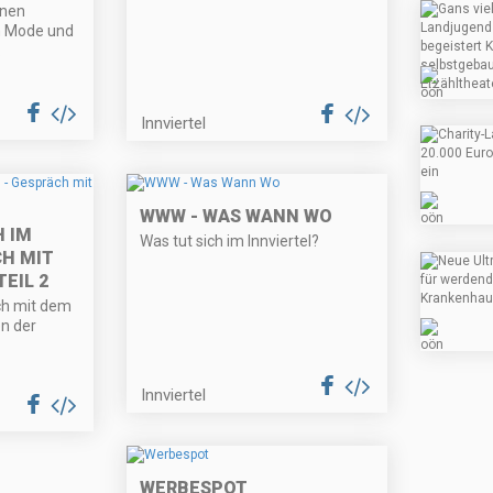
enen
n Mode und
.
Innviertel
WWW - WAS WANN WO
 IM
Was tut sich im Innviertel?
CH MIT
EIL 2
äch mit dem
n der
Innviertel
WERBESPOT