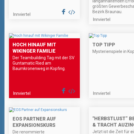
langanhaltenden Erfo
größten Gewerbescha
Bezirk Braunau.
Innviertel
Innviertel
HOCH HINAUF MIT
TOP TIPP
WIKINGER FAMILIE
Mysterienspiele in Ko
Der Teambuilding Tag mit der SV
Guntamatic Ried am
Baumkronenweg in Kopfing.
Innviertel
Innviertel
"HERBSTLUST” B
EOS PARTNER AUF
& TRACHT AUZIN
EXPANSIONSKURS
Jetzt ist die Zeit für e
Die renommierte