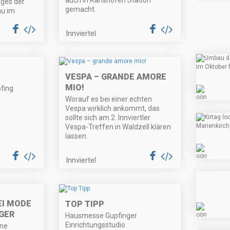
auch in Ranshofen Station
lges der
gemacht.
u im
Innviertel
VESPA – GRANDE AMORE
MIO!
pfing
Worauf es bei einer echten
Vespa wirklich ankommt, das
sollte sich am 2. Innviertler
Vespa-Treffen in Waldzell klären
lassen.
Innviertel
EI MODE
TOP TIPP
GER
Hausmesse Gupfinger
Einrichtungsstudio
ine