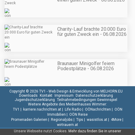
Charity-Lauf brachte 20.000 Euro
für guten Zweck ein - 06.08.2026
Braunauer Minigolfer feiern
Podestplätze - 06.08.2026
Copyright © 2026 TV1 -
Web Design & Entwicklung von MELHORN.EU
Downloads
Kontakt
Impressum
Datenschutzerklärung
Jugendschutzerklärung
Teilnahmebedingungen Gewinnspiel
Weitere Angebote des Medienhauses Wimmer:
TV1
|
karriere.nachrichten.at
|
Life Radio
|
OÖNachrichten
|
OÖN
Immobilien
|
OÖN Reise
Promenaden Galerien
|
Regionaljobs
|
Tips
|
wasistlos.at
|
4More
|
wirtrauern.at
Unsere Webseite nutzt Cookies.
Mehr dazu finden Sie in unserer