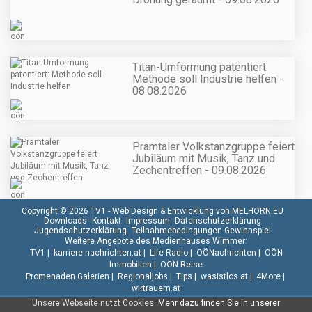
Titan-Umformung patentiert:
Methode soll Industrie helfen -
08.08.2026
Pramtaler Volkstanzgruppe feiert
Jubiläum mit Musik, Tanz und
Zechentreffen - 09.08.2026
Copyright © 2026 TV1 -
Web Design & Entwicklung von MELHORN.EU
Downloads
Kontakt
Impressum
Datenschutzerklärung
Jugendschutzerklärung
Teilnahmebedingungen Gewinnspiel
Weitere Angebote des Medienhauses Wimmer:
TV1
|
karriere.nachrichten.at
|
Life Radio
|
OÖNachrichten
|
OÖN
Immobilien
|
OÖN Reise
Promenaden Galerien
|
Regionaljobs
|
Tips
|
wasistlos.at
|
4More
|
wirtrauern.at
Unsere Webseite nutzt Cookies.
Mehr dazu finden Sie in unserer