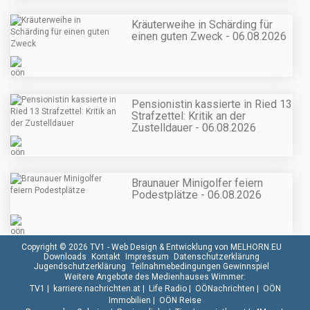
Kräuterweihe in Schärding für
einen guten Zweck - 06.08.2026
Pensionistin kassierte in Ried 13
Strafzettel: Kritik an der
Zustelldauer - 06.08.2026
Braunauer Minigolfer feiern
Podestplätze - 06.08.2026
Copyright © 2026 TV1 -
Web Design & Entwicklung von MELHORN.EU
Downloads
Kontakt
Impressum
Datenschutzerklärung
Jugendschutzerklärung
Teilnahmebedingungen Gewinnspiel
Weitere Angebote des Medienhauses Wimmer:
TV1
|
karriere.nachrichten.at
|
Life Radio
|
OÖNachrichten
|
OÖN
Immobilien
|
OÖN Reise