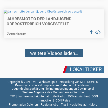
JAHRESMOTTO DER LANDJUGEND
OBERÖSTERREICH VORGESTELLT
Zentralraum
weitere Videos laden...
LOKALTICKER
Copyright © 2026 TV1 -
Web Design & Entwicklung von MELHORN.EU
Downloads
Kontakt
Impressum
Datenschutzerklärung
Jugendschutzerklärung
Teilnahmebedingungen Gewinnspiel
Weitere Angebote des Medienhauses Wimmer:
TV1
|
karriere.nachrichten.at
|
Life Radio
|
OÖNachrichten
|
OÖN
Immobilien
|
OÖN Reise
Promenaden Galerien
|
Regionaljobs
|
Tips
|
wasistlos.at
|
4More
|