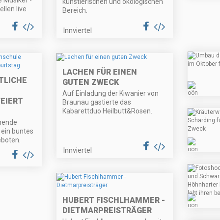
 Musiker -
künstlerischen und ökologischen
llen live
Bereich.
Innviertel
LACHEN FÜR EINEN
TLICHE
GUTEN ZWECK
Auf Einladung der Kiwanier von
EIERT
Braunau gastierte das
Kabarettduo Heilbutt&Rosen.
nende
ein buntes
boten.
Innviertel
HUBERT FISCHLHAMMER -
DIETMARPREISTRÄGER