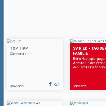
TOP TIPP
SV RIED - TAG DE
FAMILIE
Gärtnerei Irran
Beim Heimspiel gegen
Admira lud der Verei
der Familie ins Stadion
Innviertel
Innviertel