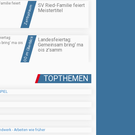
SV Ried-Familie feiert
Zentralraum
Meistertitel
OÖ im Überblick
Landesfeiertag:
Gemeinsam bring‘ ma
ois z’samm
TOPTHEMEN