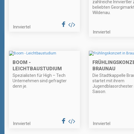
zahlreiche Innviertler
beliebten Georgimarkt
Wildenau.
Innviertel
Innviertel
BOOM -
FRÜHLINGSKONZE
LEICHTBAUSTUDIUM
BRAUNAU
Spezialisten für High – Tech
Die Stadtkappelle Br
Unternehmen sind gefragter
startet mit ihrem
denn je.
Jugendblasorchester 
Saison.
Innviertel
Innviertel