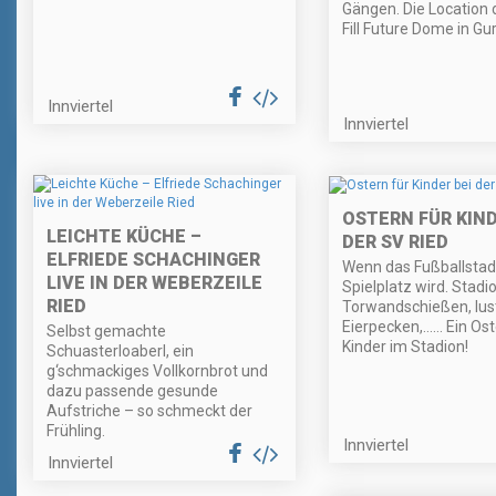
Gängen. Die Location 
Fill Future Dome in Gu
Innviertel
Innviertel
OSTERN FÜR KIND
LEICHTE KÜCHE –
DER SV RIED
ELFRIEDE SCHACHINGER
Wenn das Fußballsta
LIVE IN DER WEBERZEILE
Spielplatz wird. Stadi
RIED
Torwandschießen, lus
Eierpecken,…… Ein Ost
Selbst gemachte
Kinder im Stadion!
Schuasterloaberl, ein
g‘schmackiges Vollkornbrot und
dazu passende gesunde
Aufstriche – so schmeckt der
Frühling.
Innviertel
Innviertel