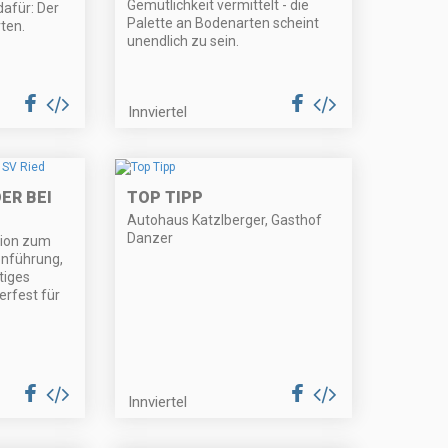
Gemütlichkeit vermittelt - die
dafür: Der
Palette an Bodenarten scheint
rten.
unendlich zu sein.
Innviertel
ER BEI
TOP TIPP
Autohaus Katzlberger, Gasthof
Danzer
dion zum
onführung,
tiges
erfest für
Innviertel