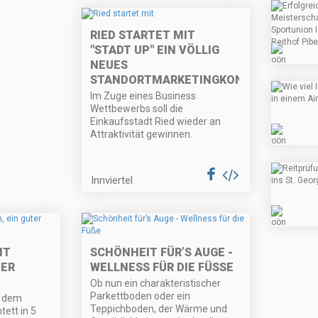
RIED STARTET MIT
"STADT UP" EIN VÖLLIG
NEUES
STANDORTMARKETINGKONZEPT
Im Zuge eines Business
Wettbewerbs soll die
Einkaufsstadt Ried wieder an
Attraktivität gewinnen.
Innviertel
HT
SCHÖNHEIT FÜR’S AUGE -
TER
WELLNESS FÜR DIE FÜSSE
Ob nun ein charakteristischer
Parkettboden oder ein
t dem
Teppichboden, der Wärme und
tett in 5