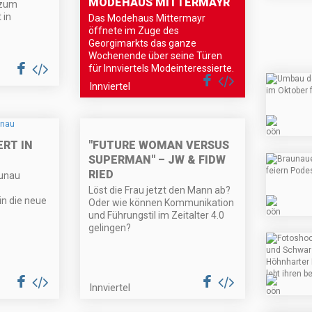
MODEHAUS MITTERMAYR
 zum
 in
Das Modehaus Mittermayr
öffnete im Zuge des
Georgimarkts das ganze
Wochenende über seine Türen
für Innviertels Modeinteressierte.
Innviertel
"FUTURE WOMAN VERSUS
RT IN
SUPERMAN" – JW & FIDW
RIED
aunau
Löst die Frau jetzt den Mann ab?
in die neue
Oder wie können Kommunikation
und Führungstil im Zeitalter 4.0
gelingen?
Innviertel