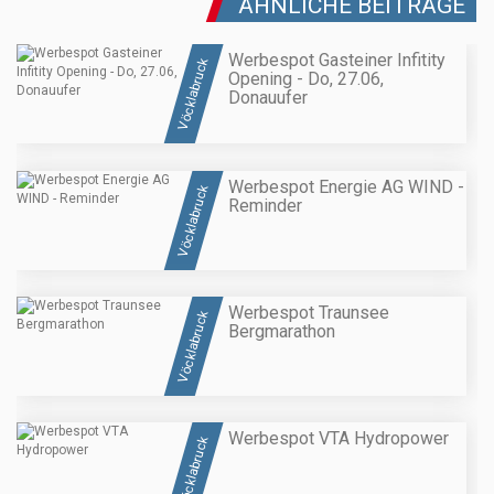
ÄHNLICHE BEITRÄGE
Werbespot Gasteiner Infitity
Vöcklabruck
Opening - Do, 27.06,
Donauufer
Werbespot Energie AG WIND -
Vöcklabruck
Reminder
Werbespot Traunsee
Vöcklabruck
Bergmarathon
Werbespot VTA Hydropower
Vöcklabruck