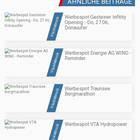
ÄHNLICHE BEITRÄGE
Werbespot Gasteiner Infitity
Vöcklabruck
Opening - Do, 27.06,
Donauufer
Werbespot Energie AG WIND -
Vöcklabruck
Reminder
Werbespot Traunsee
Vöcklabruck
Bergmarathon
Werbespot VTA Hydropower
Vöcklabruck