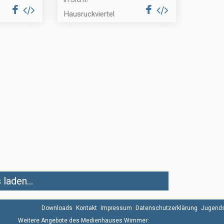
Hausruckviertel
laden...
Downloads
Kontakt
Impressum
Datenschutzerklärung
Jugends
Weitere Angebote des Medienhauses Wimmer: