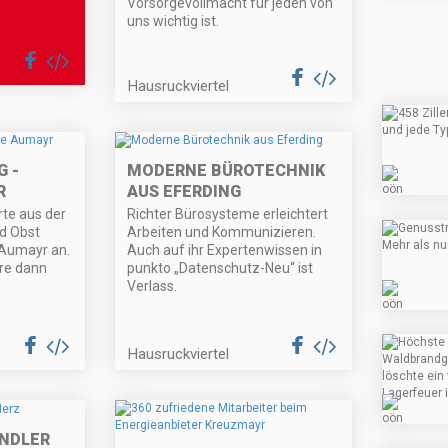
Vorsorgevollmacht für jeden von
uns wichtig ist.
Hausruckviertel
G -
MODERNE BÜROTECHNIK
R
AUS EFERDING
rte aus der
Richter Bürosysteme erleichtert
d Obst
Arbeiten und Kommunizieren.
 Aumayr an.
Auch auf ihr Expertenwissen in
are dann
punkto „Datenschutz-Neu“ ist
Verlass.
Hausruckviertel
NDLER