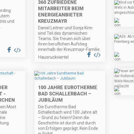
360 ZUFRIEDENE
MITARBEITER BEIM
erding
ENERGIEANBIETER
gutem
KREUZMAYR
tnis und
.
Daniel Leitner und Sonja Kinn
sind Teil des dynamischen
Teams. Sie freuen sich über
ihren beruflichen Aufstieg
innerhalb der Kreuzmayr-Familie.
Hausruckviertel
DER
100 JAHRE EUROTHERME
 -
BAD SCHALLERBACH –
RCHEN
JUBILÄUM
chen Most
Die Eurotherme Bad
nale
Schallerbach wird 100 Jahre alt
ine
– Grund zu feiern! Denn die
tung.
Geschichte ist durch und durch
von Erfolgen geprägt. Kein Ende
in Sicht!