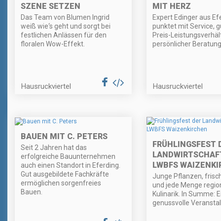
SZENE SETZEN
MIT HERZ
Das Team von Blumen Ingrid
Expert Edinger aus Ef
weiß wie‘s geht und sorgt bei
punktet mit Service, 
festlichen Anlässen für den
Preis-Leistungsverhäl
floralen Wow-Effekt.
persönlicher Beratung
Hausruckviertel
Hausruckviertel
BAUEN MIT C. PETERS
FRÜHLINGSFEST 
Seit 2 Jahren hat das
LANDWIRTSCHAFT
erfolgreiche Bauunternehmen
LWBFS WAIZENKI
auch einen Standort in Eferding.
Gut ausgebildete Fachkräfte
Junge Pflanzen, fris
ermöglichen sorgenfreies
und jede Menge regio
Bauen.
Kulinarik. In Summe: E
genussvolle Veranstal