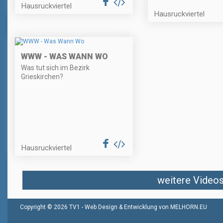
Hausruckviertel
Hausruckviertel
WWW - WAS WANN WO
Was tut sich im Bezirk
Grieskirchen?
Hausruckviertel
weitere Videos 
Copyright © 2026 TV1 -
Web Design & Entwicklung von MELHORN.EU