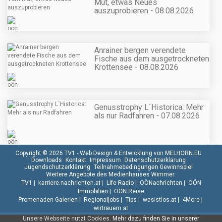
Mut, etwas Neues
auszuprobieren - 08.08.2026
Anrainer bergen verendete
Fische aus dem ausgetrockneten
Krottensee - 08.08.2026
Genusstrophy L´Historica: Mehr
als nur Radfahren - 07.08.2026
Copyright © 2026 TV1 -
Web Design & Entwicklung von MELHORN.EU
Downloads
Kontakt
Impressum
Datenschutzerklärung
Jugendschutzerklärung
Teilnahmebedingungen Gewinnspiel
Weitere Angebote des Medienhauses Wimmer:
TV1
|
karriere.nachrichten.at
|
Life Radio
|
OÖNachrichten
|
OÖN
Immobilien
|
OÖN Reise
Promenaden Galerien
|
Regionaljobs
|
Tips
|
wasistlos.at
|
4More
|
wirtrauern.at
Unsere Webseite nutzt Cookies.
Mehr dazu finden Sie in unserer