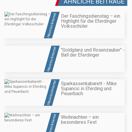
ÄHNLICHE BEITRÄGE
Hausruckviertel
Der Faschingsdienstag – ein
Highlight für die Eferdinger
Volksschüler
Hausruckviertel
"Goldglanz und Rosenzauber" -
Ball der Eferdinger
Hausruckviertel
Sparkassenkabarett - Mike
Supancic in Eferding und
Peuerbach
Hausruckviertel
Weihnachten – ein
besonderes Fest