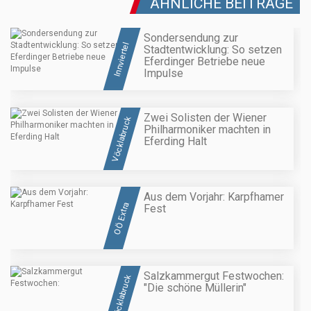
ÄHNLICHE BEITRÄGE
Sondersendung zur
Innviertel
Stadtentwicklung: So setzen
Eferdinger Betriebe neue
Impulse
Zwei Solisten der Wiener
Vöcklabruck
Philharmoniker machten in
Eferding Halt
Aus dem Vorjahr: Karpfhamer
OÖ Extra
Fest
Salzkammergut Festwochen:
Vöcklabruck
"Die schöne Müllerin"