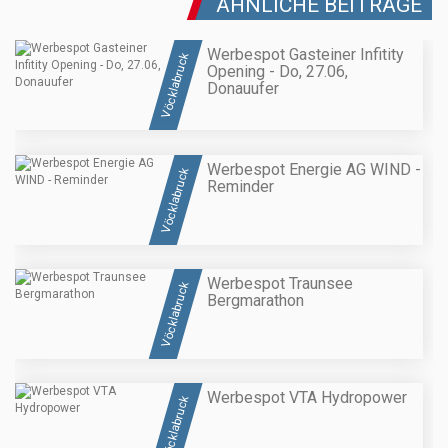
ÄHNLICHE BEITRÄGE
Werbespot Gasteiner Infitity
Vöcklabruck
Opening - Do, 27.06,
Donauufer
Werbespot Energie AG WIND -
Vöcklabruck
Reminder
Werbespot Traunsee
Vöcklabruck
Bergmarathon
Werbespot VTA Hydropower
Vöcklabruck