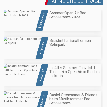
ÄHNLICHE BEITRÄGE
Sommer Open Air Bad
Vöcklabruck
Schallerbach 2023
Baustart für Eurothermen
Innviertel
Solarpark
Inn4tler Sommer: Tanz trifft
Innviertel
Töne beim Open Air in Ried im
Innkreis
Daniel Ottensamer & Friends
Vöcklabruck
beim Musiksommer Bad
Schallerbach