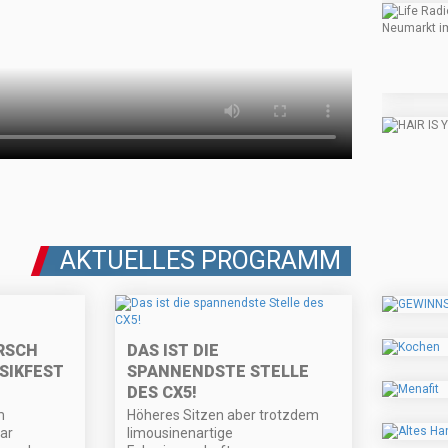
AKTUELLES PROGRAMM
SCH B
DAS IST DIE
KFEST E
SPANNENDSTE STELLE
DES CX5!
m
Höheres Sitzen aber trotzdem
ar
limousinenartige