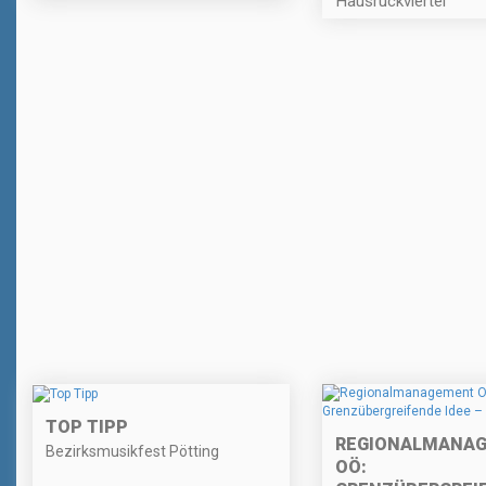
Hausruckviertel
TOP TIPP
REGIONALMANA
Bezirksmusikfest Pötting
OÖ: