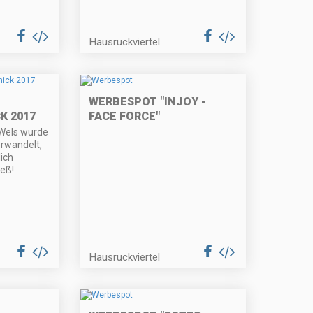
Hausruckviertel
WERBESPOT "INJOY -
K 2017
FACE FORCE"
 Wels wurde
erwandelt,
ich
ieß!
Hausruckviertel