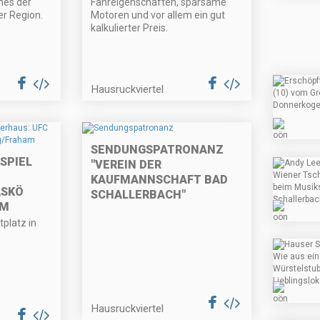
nes der
Fahreigenschaften, sparsame
r Region.
Motoren und vor allem ein gut
kalkulierter Preis.
Hausruckviertel
SENDUNGSPATRONANZ
SPIEL
"VEREIN DER
KAUFMANNSCHAFT BAD
ASKÖ
SCHALLERBACH"
AM
platz in
Hausruckviertel