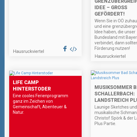
GRENZÜBERGREI
IDEE – GROSS G
EFÖRDERT!
Wenn Sie in OÖ zuhau
und eine grenzübergr
Idee haben, die unser
Bundesland mit Baye
verbindet, dann sollte
Förderung nutzen!
Hausruckviertel
Hausruckviertel
LIFE CAMP
MUSIKSOMMER B
HINTERSTODER
SCHALLERBACH:
Eine cooles Ferienprogramm
LANDSTREICH PL
ganz im Zeichen von
Gemeinschaft, Abenteuer &
Launige Sketches und
Natur.
musikalische Schmank
Christof Spörk & der 
Plus Partie.