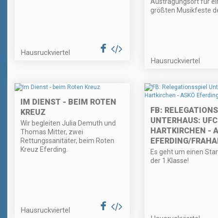
Austragungsort für ei
größten Musikfeste de
Hausruckviertel
Hausruckviertel
IM DIENST - BEIM ROTEN
FB: RELEGATIONS
KREUZ
UNTERHAUS: UFC
Wir begleiten Julia Demuth und
HARTKIRCHEN - 
Thomas Mitter, zwei
EFERDING/FRAH
Rettungssanitäter, beim Roten
Kreuz Eferding.
Es geht um einen Start
der 1.Klasse!
Hausruckviertel