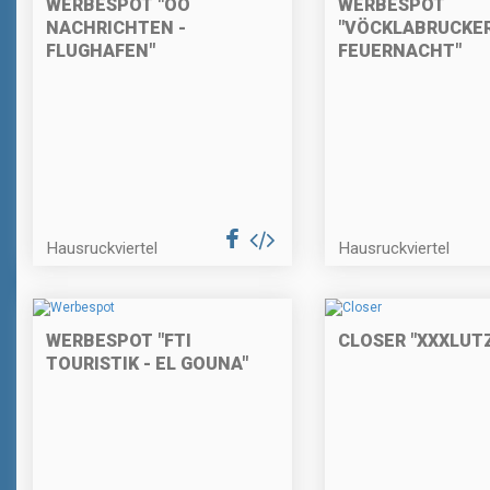
WERBESPOT "OÖ
WERBESPOT
NACHRICHTEN -
"VÖCKLABRUCKE
FLUGHAFEN"
FEUERNACHT"
Hausruckviertel
Hausruckviertel
WERBESPOT "FTI
CLOSER "XXXLUT
TOURISTIK - EL GOUNA"