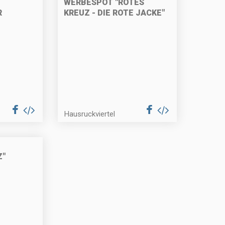
WERBESPOT "ROTES
R
KREUZ - DIE ROTE JACKE"
Hausruckviertel
Z"