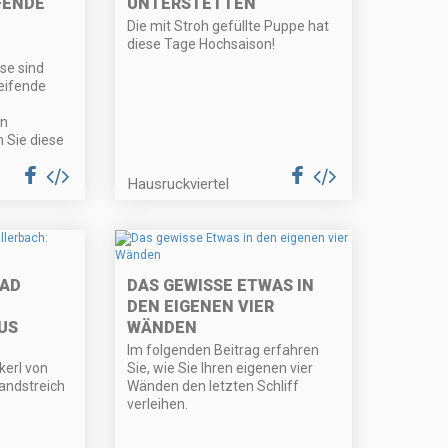
FENDE
UNTERSTETTEN
Die mit Stroh gefüllte Puppe hat
diese Tage Hochsaison!
se sind
eifende
rn
n Sie diese
Hausruckviertel
AD
DAS GEWISSE ETWAS IN
DEN EIGENEN VIER
US
WÄNDEN
Im folgenden Beitrag erfahren
erl von
Sie, wie Sie Ihren eigenen vier
Landstreich
Wänden den letzten Schliff
verleihen.