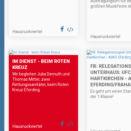
Austragungsort für ei
größten Musikfeste de
Hausruckviertel
Hausruckviertel
IM DIENST - BEIM ROTEN
FB: RELEGATIONS
KREUZ
UNTERHAUS: UFC
Wir begleiten Julia Demuth und
HARTKIRCHEN - 
Thomas Mitter, zwei
EFERDING/FRAH
Rettungssanitäter, beim Roten
Kreuz Eferding.
Es geht um einen Start
der 1.Klasse!
Hausruckviertel