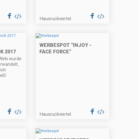
Hausruckviertel
WERBESPOT "INJOY -
K 2017
FACE FORCE"
 Wels wurde
erwandelt,
ich
ieß!
Hausruckviertel