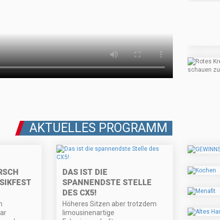
AKTUELLES PROGRAMM
SCH B
DAS IST DIE
KFEST E
SPANNENDSTE STELLE
DES CX5!
m
Höheres Sitzen aber trotzdem
ar
limousinenartige