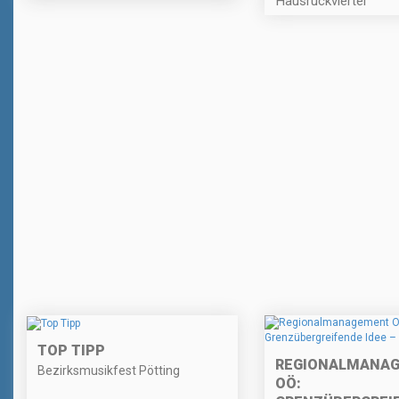
Hausruckviertel
TOP TIPP
REGIONALMANA
Bezirksmusikfest Pötting
OÖ: