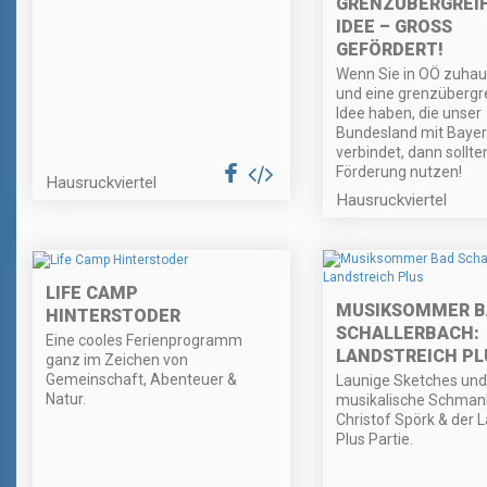
GRENZÜBERGREI
IDEE – GROSS G
EFÖRDERT!
Wenn Sie in OÖ zuhau
und eine grenzübergr
Idee haben, die unser
Bundesland mit Baye
verbindet, dann sollte
Förderung nutzen!
Hausruckviertel
Hausruckviertel
LIFE CAMP
MUSIKSOMMER B
HINTERSTODER
SCHALLERBACH:
Eine cooles Ferienprogramm
LANDSTREICH PL
ganz im Zeichen von
Gemeinschaft, Abenteuer &
Launige Sketches und
Natur.
musikalische Schmank
Christof Spörk & der 
Plus Partie.