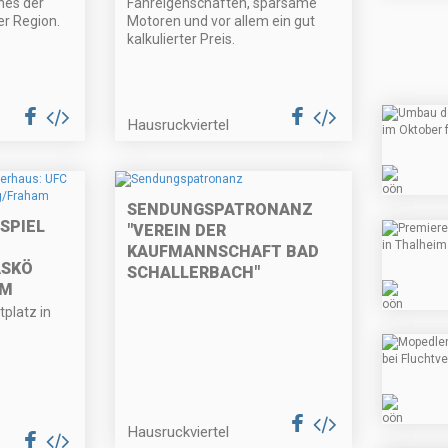
nes der
Fahreigenschaften, sparsame
r Region.
Motoren und vor allem ein gut
kalkulierter Preis.
Hausruckviertel
SENDUNGSPATRONANZ
SPIEL
"VEREIN DER
KAUFMANNSCHAFT BAD
ASKÖ
SCHALLERBACH"
AM
platz in
Hausruckviertel