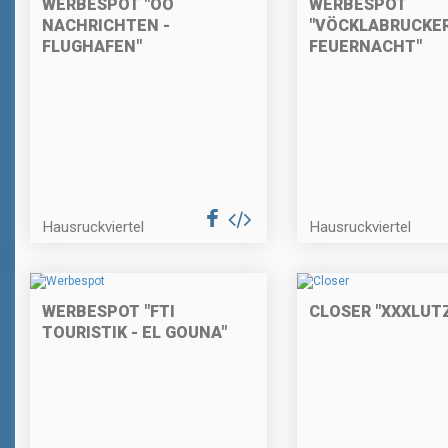
WERBESPOT "OÖ
WERBESPOT
NACHRICHTEN -
"VÖCKLABRUCKE
FLUGHAFEN"
FEUERNACHT"
Hausruckviertel
Hausruckviertel
WERBESPOT "FTI
CLOSER "XXXLUT
TOURISTIK - EL GOUNA"