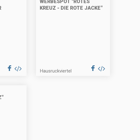
WERBESPOT "ROTES
R
KREUZ - DIE ROTE JACKE"
Hausruckviertel
Z"