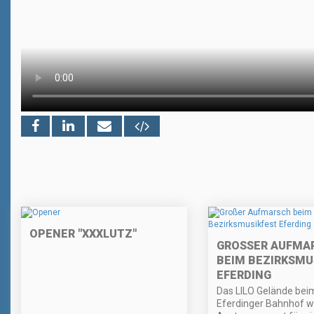
OPENER "XXXLUTZ"
GROSSER AUFMAR
EIM BEZIRKSMUSI
FERDING
Das LILO Gelände bei
Eferdinger Bahnhof w