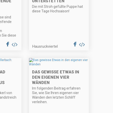
FENDE
UNTERSTETTEN
Die mit Stroh gefüllte Puppe hat
diese Tage Hochsaison!
se sind
eifende
rn
n Sie diese
Hausruckviertel
AD
DAS GEWISSE ETWAS IN
DEN EIGENEN VIER
US
WÄNDEN
Im folgenden Beitrag erfahren
erl von
Sie, wie Sie Ihren eigenen vier
Landstreich
Wänden den letzten Schliff
verleihen.