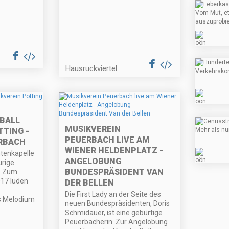
Hausruckviertel
BALL
MUSIKVEREIN
TTING -
PEUERBACH LIVE AM
RBACH
WIENER HELDENPLATZ -
htenkapelle
ANGELOBUNG
urige
BUNDESPRÄSIDENT VAN
. Zum
017 luden
DER BELLEN
Die First Lady an der Seite des
ns Melodium
neuen Bundespräsidenten, Doris
Schmidauer, ist eine gebürtige
Peuerbacherin. Zur Angelobung