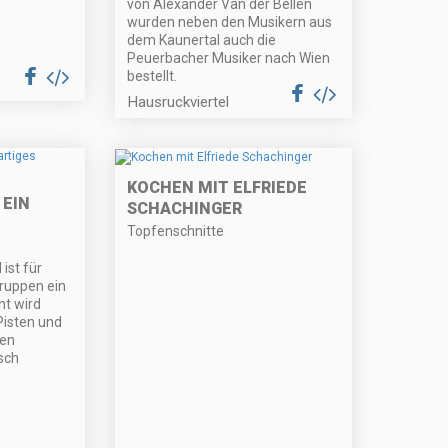
von Alexander Van der Bellen
wurden neben den Musikern aus
dem Kaunertal auch die
Peuerbacher Musiker nach Wien
bestellt.
Hausruckviertel
KOCHEN MIT ELFRIEDE
 EIN
SCHACHINGER
Topfenschnitte
ist für
gruppen ein
nt wird
Pisten und
en
sch