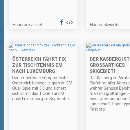
Hausruckviertel
Hausruckviertel
ÖSTERREICH FÄHRT FIX
DER KASBERG IST
ZUR TISCHTENNIS EM
GROSSARTIGES S
NACH LUXEMBURG
KIGEBIET!
Der amtierende Europameister
Der Kasberg im Almtal 
Österreich besiegt Ungarn im EM
Skifahrer aller Alters
Quali Spiel mit 3:0 und sichert
wahrer Genuss! Beloh
sich somit das Ticket zur EM
man mit großartigen 
nach Luxemburg im September.
einer atemberaubend
Landschaft. Eben typi
Kasberg!