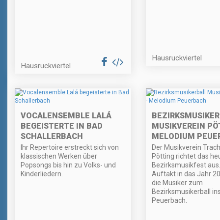
Hausruckviertel
Hausruckviertel
VOCALENSEMBLE LALÁ
BEZIRKSMUSIKER
BEGEISTERTE IN BAD
MUSIKVEREIN PÖ
SCHALLERBACH
MELODIUM PEUE
Ihr Repertoire erstreckt sich von
Der Musikverein Trac
klassischen Werken über
Pötting richtet das he
Popsongs bis hin zu Volks- und
Bezirksmusikfest aus
Kinderliedern.
Auftakt in das Jahr 2
die Musiker zum
Bezirksmusikerball i
Peuerbach.