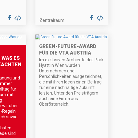
Zentralraum
GREEN-FUTURE-AWARD
FÜR DIE VTA AUSTRIA
 WAS ES
Im exklusiven Ambiente des Park
EACHTEN
Hyatt in Wien wurden
Unternehmen und
Persönlichkeiten ausgezeichnet,
lanung und
die mit ihren Ideen einen Beitrag
Sommer
für eine nachhaltige Zukunft
lltag für
leisten. Unter den Preisträgern
sam mit
auch eine Firma aus
rg
Oberösterreich.
 wir über
z-Regeln,
ich sowie
chsten
ede sind.