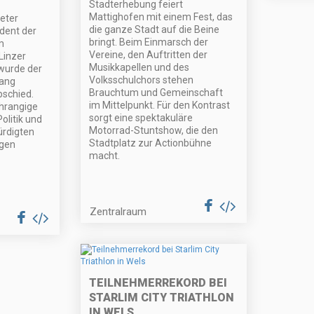
Stadterhebung feiert
Mattighofen mit einem Fest, das
Peter
die ganze Stadt auf die Beine
dent der
bringt. Beim Einmarsch der
m
Vereine, den Auftritten der
Linzer
Musikkapellen und des
wurde der
Volksschulchors stehen
fang
Brauchtum und Gemeinschaft
bschied.
im Mittelpunkt. Für den Kontrast
hrangige
sorgt eine spektakuläre
olitik und
Motorrad-Stuntshow, die den
rdigten
Stadtplatz zur Actionbühne
igen
macht.
Zentralraum
TEILNEHMERREKORD BEI
STARLIM CITY TRIATHLON
IN WELS