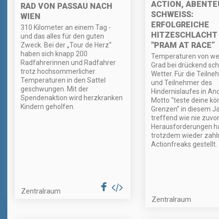
ACTION, ABENTE
RAD VON PASSAU NACH
SCHWEISS: E
WIEN
RFOLGREICHE H
310 Kilometer an einem Tag -
ITZESCHLACHT B
und das alles für den guten
PRAM AT RACE”
Zweck. Bei der „Tour de Herz“
haben sich knapp 200
Temperaturen von wei
Radfahrerinnen und Radfahrer
Grad bei drückend s
trotz hochsommerlicher
Wetter. Für die Teiln
Temperaturen in den Sattel
und Teilnehmer des
geschwungen. Mit der
Hindernislaufes in And
Spendenaktion wird herzkranken
Motto “teste deine kö
Kindern geholfen.
Grenzen” in diesem Ja
treffend wie nie zuvor
Herausforderungen h
trotzdem wieder zahl
Actionfreaks gestellt.
Zentralraum
Zentralraum