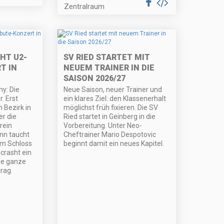
Zentralraum
HT U2-
SV RIED STARTET MIT
T IN
NEUEM TRAINER IN DIE
SAISON 2026/27
y: Die
Neue Saison, neuer Trainer und
. Erst
ein klares Ziel: den Klassenerhalt
n Bezirk in
möglichst früh fixieren. Die SV
er die
Ried startet in Geinberg in die
rein
Vorbereitung. Unter Neo-
ann taucht
Cheftrainer Mario Despotovic
im Schloss
beginnt damit ein neues Kapitel.
crasht ein
ie ganze
trag.