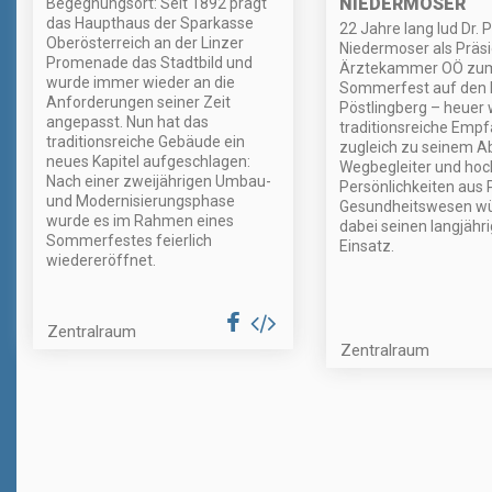
NIEDERMOSER
Begegnungsort: Seit 1892 prägt
das Haupthaus der Sparkasse
22 Jahre lang lud Dr. 
Oberösterreich an der Linzer
Niedermoser als Präsi
Promenade das Stadtbild und
Ärztekammer OÖ zu
wurde immer wieder an die
Sommerfest auf den 
Anforderungen seiner Zeit
Pöstlingberg – heuer 
angepasst. Nun hat das
traditionsreiche Emp
traditionsreiche Gebäude ein
zugleich zu seinem A
neues Kapitel aufgeschlagen:
Wegbegleiter und hoc
Nach einer zweijährigen Umbau-
Persönlichkeiten aus P
und Modernisierungsphase
Gesundheitswesen wü
wurde es im Rahmen eines
dabei seinen langjähr
Sommerfestes feierlich
Einsatz.
wiedereröffnet.
Zentralraum
Zentralraum