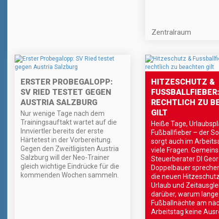
Zentralraum
ERSTER PROBEGALOPP:
HITZESCHUTZ &
SV RIED TESTET GEGEN
FUSSBALLFIEBER:
AUSTRIA SALZBURG
RECHTLICH ZU B
GILT
Nur wenige Tage nach dem
Trainingsauftakt wartet auf die
Heiße Tage, Urlaubsp
Innviertler bereits der erste
Fußballfieber – der 
Härtetest in der Vorbereitung.
sorgt auch im Arbeitsa
Gegen den Zweitligisten Austria
viele Fragen. Gemein
Salzburg will der Neo-Trainer
Steuerberater DI Geo
gleich wichtige Eindrücke für die
Doppelbauer sprechen
kommenden Wochen sammeln.
die neuen Hitzeschut
Urlaub und Zeitausgle
darüber, warum lange
Fußballnächte am nä
Arbeitstag keine Ausr