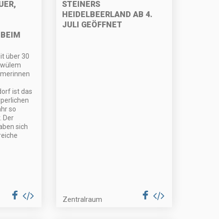
UER,
STEINERS
HEIDELBEERLAND AB 4.
JULI GEÖFFNET
EIM "
t über 30
chwülem
ehmerinnen
orf ist das
rperlichen
hr so
. Der
aben sich
reiche
Zentralraum