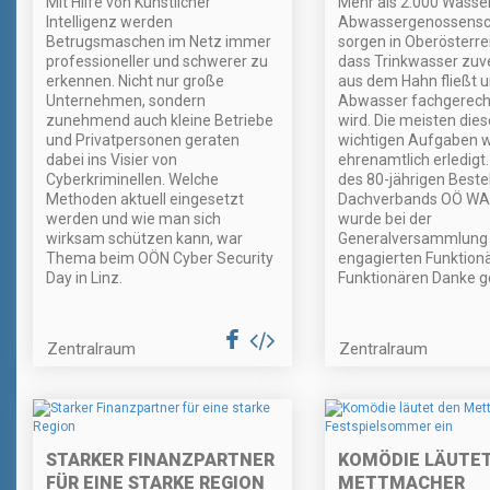
Mit Hilfe von Künstlicher
Mehr als 2.000 Wasse
Intelligenz werden
Abwassergenossensc
Betrugsmaschen im Netz immer
sorgen in Oberösterrei
professioneller und schwerer zu
dass Trinkwasser zuve
erkennen. Nicht nur große
aus dem Hahn fließt 
Unternehmen, sondern
Abwasser fachgerecht
zunehmend auch kleine Betriebe
wird. Die meisten dies
und Privatpersonen geraten
wichtigen Aufgaben 
dabei ins Visier von
ehrenamtlich erledigt.
Cyberkriminellen. Welche
des 80-jährigen Best
Methoden aktuell eingesetzt
Dachverbands OÖ W
werden und wie man sich
wurde bei der
wirksam schützen kann, war
Generalversammlung
Thema beim OÖN Cyber Security
engagierten Funktion
Day in Linz.
Funktionären Danke g
Zentralraum
Zentralraum
STARKER FINANZPARTNER
KOMÖDIE LÄUTET
FÜR EINE STARKE REGION
METTMACHER