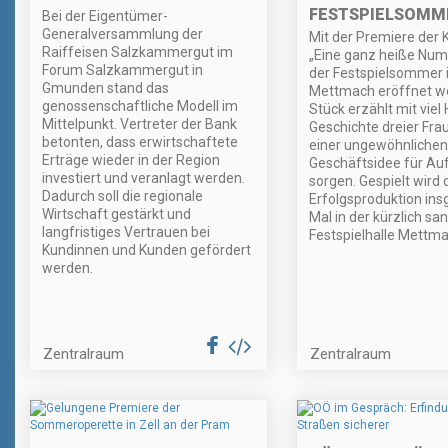
FESTSPIELSOMME
Bei der Eigentümer-
Generalversammlung der
Mit der Premiere der
Raiffeisen Salzkammergut im
„Eine ganz heiße Num
Forum Salzkammergut in
der Festspielsommer 
Gmunden stand das
Mettmach eröffnet w
genossenschaftliche Modell im
Stück erzählt mit viel
Mittelpunkt. Vertreter der Bank
Geschichte dreier Frau
betonten, dass erwirtschaftete
einer ungewöhnlichen
Erträge wieder in der Region
Geschäftsidee für Au
investiert und veranlagt werden.
sorgen. Gespielt wird 
Dadurch soll die regionale
Erfolgsproduktion ins
Wirtschaft gestärkt und
Mal in der kürzlich sa
langfristiges Vertrauen bei
Festspielhalle Mettma
Kundinnen und Kunden gefördert
werden.
Zentralraum
Zentralraum