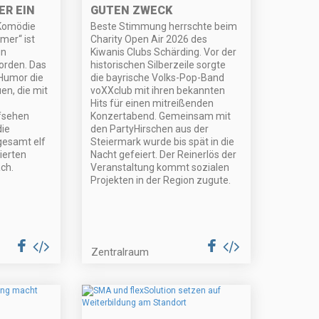
R EIN
GUTEN ZWECK
 Komödie
Beste Stimmung herrschte beim
mer“ ist
Charity Open Air 2026 des
in
Kiwanis Clubs Schärding. Vor der
orden. Das
historischen Silberzeile sorgte
 Humor die
die bayrische Volks-Pop-Band
en, die mit
voXXclub mit ihren bekannten
Hits für einen mitreißenden
fsehen
Konzertabend. Gemeinsam mit
die
den PartyHirschen aus der
gesamt elf
Steiermark wurde bis spät in die
nierten
Nacht gefeiert. Der Reinerlös der
ch.
Veranstaltung kommt sozialen
Projekten in der Region zugute.
Zentralraum