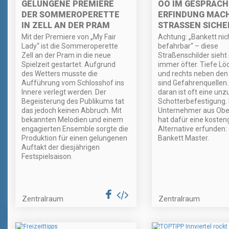
GELUNGENE PREMIERE
OÖ IM GESPRÄCH
DER SOMMEROPERETTE
ERFINDUNG MAC
IN ZELL AN DER PRAM
STRASSEN SICHE
Mit der Premiere von „My Fair
Achtung: „Bankett nic
Lady“ ist die Sommeroperette
befahrbar“ – diese
Zell an der Pram in die neue
Straßenschilder sieht
Spielzeit gestartet. Aufgrund
immer öfter. Tiefe Löc
des Wetters musste die
und rechts neben den
Aufführung vom Schlosshof ins
sind Gefahrenquellen.
Innere verlegt werden. Der
daran ist oft eine un
Begeisterung des Publikums tat
Schotterbefestigung. 
das jedoch keinen Abbruch. Mit
Unternehmer aus Ober
bekannten Melodien und einem
hat dafür eine kosten
engagierten Ensemble sorgte die
Alternative erfunden:
Produktion für einen gelungenen
Bankett Master.
Auftakt der diesjährigen
Festspielsaison.
Zentralraum
Zentralraum