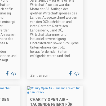
r- und
„Grenzenlos – für eine offene
haften
Wirtschaft", so das war das
ch dafür,
Motto der 33. Auflage des
rlässig
größten Wirtschaftspreises des
und
Landes. Ausgezeichnet wurden
 entsorgt
von den OÖNachrichten und
er
ihren Partnern Raiffeisen
werden
Landesbank, Land OÖ,
 Anlässlich
Wirtschaftskammer und
ehens des
Industriellenvereinigung
ASSER
Oberösterreich sowie KPMG jene
Unternehmen, die trotz
 den
herausfordernder Zeiten
ärinnen und
erfolgreich waren und sind.
esagt.
Zentralraum
 DEN
CHARITY OPEN AIR -
TAUSENDE FEIERN FÜR