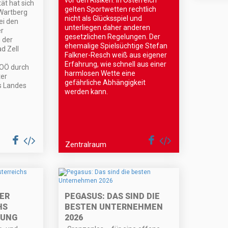
vor den Risiken. In Österreich
tät hat sich
gelten Sportwetten rechtlich
Wartberg
nicht als Glücksspiel und
ei den
unterliegen daher anderen
er
gesetzlichen Regelungen. Der
g der
ehemalige Spielsüchtige Stefan
d Zell
Falkner-Resch weiß aus eigener
Erfahrung, wie schnell aus einer
 OÖ durch
harmlosen Wette eine
ter
gefährliche Abhängigkeit
s Landes
werden kann.
Zentralraum
TER
PEGASUS: DAS SIND DIE
HS
BESTEN UNTERNEHMEN
GUNG
2026