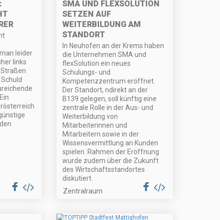
:
SMA UND FLEXSOLUTION
HT
SETZEN AUF
RER
WEITERBILDUNG AM
STANDORT
ht
In Neuhofen an der Krems haben
 man leider
die Unternehmen SMA und
her links
flexSolution ein neues
 Straßen
Schulungs- und
 Schuld
Kompetenzzentrum eröffnet.
zureichende
Der Standort, ndirekt an der
Ein
B139 gelegen, soll künftig eine
österreich
zentrale Rolle in der Aus- und
günstige
Weiterbildung von
 den
Mitarbeiterinnen und
Mitarbeitern sowie in der
Wissensvermittlung an Kunden
spielen. Rahmen der Eröffnung
wurde zudem über die Zukunft
des Wirtschaftsstandortes
diskutiert.
Zentralraum