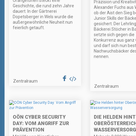
Orangetönen steckt eine
Präzision und Kreativi
Geschichte, die rund zehn Jahre
Alexander Fuchs aus 
dauert. In der Gärtnerei
ob der Aist den Sieg b
Dopetsberger in Wels wurde die
Junior Skills der Bäck
außergewöhnliche Neuheit nun
gesichert. Der Lehrlin
feierlich getauft.
Bäckerei Stöcher in Ba
setzte sich gegen die
Konkurrenz aus ganz
und darf sich nun bes
Nachwuchsbäcker de
nennen.
Zentralraum
Zentralraum
OÖN CYBER SECURITY
DIE HELDEN HIN
DAY: VOM ANGRIFF ZUR
OBERÖSTERREIC
PRÄVENTION
WASSERVERSOR