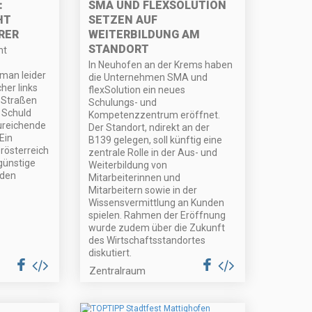
:
SMA UND FLEXSOLUTION
HT
SETZEN AUF
RER
WEITERBILDUNG AM
STANDORT
ht
In Neuhofen an der Krems haben
 man leider
die Unternehmen SMA und
her links
flexSolution ein neues
 Straßen
Schulungs- und
 Schuld
Kompetenzzentrum eröffnet.
zureichende
Der Standort, ndirekt an der
Ein
B139 gelegen, soll künftig eine
österreich
zentrale Rolle in der Aus- und
günstige
Weiterbildung von
 den
Mitarbeiterinnen und
Mitarbeitern sowie in der
Wissensvermittlung an Kunden
spielen. Rahmen der Eröffnung
wurde zudem über die Zukunft
des Wirtschaftsstandortes
diskutiert.
Zentralraum