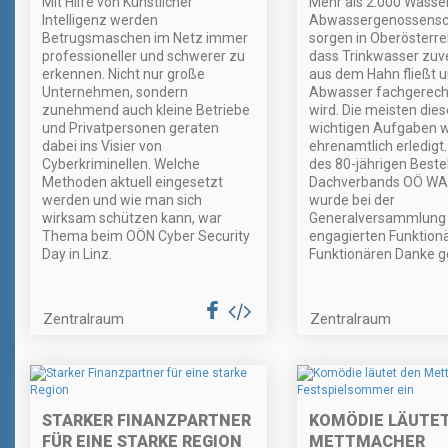
Mit Hilfe von Künstlicher
Mehr als 2.000 Wasse
Intelligenz werden
Abwassergenossensc
Betrugsmaschen im Netz immer
sorgen in Oberösterrei
professioneller und schwerer zu
dass Trinkwasser zuve
erkennen. Nicht nur große
aus dem Hahn fließt 
Unternehmen, sondern
Abwasser fachgerecht
zunehmend auch kleine Betriebe
wird. Die meisten dies
und Privatpersonen geraten
wichtigen Aufgaben 
dabei ins Visier von
ehrenamtlich erledigt.
Cyberkriminellen. Welche
des 80-jährigen Best
Methoden aktuell eingesetzt
Dachverbands OÖ W
werden und wie man sich
wurde bei der
wirksam schützen kann, war
Generalversammlung
Thema beim OÖN Cyber Security
engagierten Funktion
Day in Linz.
Funktionären Danke g
Zentralraum
Zentralraum
STARKER FINANZPARTNER
KOMÖDIE LÄUTET
FÜR EINE STARKE REGION
METTMACHER