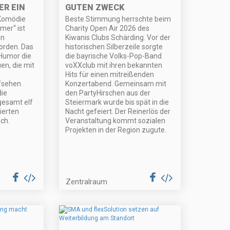
R EIN
GUTEN ZWECK
 Komödie
Beste Stimmung herrschte beim
mer“ ist
Charity Open Air 2026 des
in
Kiwanis Clubs Schärding. Vor der
orden. Das
historischen Silberzeile sorgte
 Humor die
die bayrische Volks-Pop-Band
en, die mit
voXXclub mit ihren bekannten
Hits für einen mitreißenden
fsehen
Konzertabend. Gemeinsam mit
die
den PartyHirschen aus der
gesamt elf
Steiermark wurde bis spät in die
nierten
Nacht gefeiert. Der Reinerlös der
ch.
Veranstaltung kommt sozialen
Projekten in der Region zugute.
Zentralraum