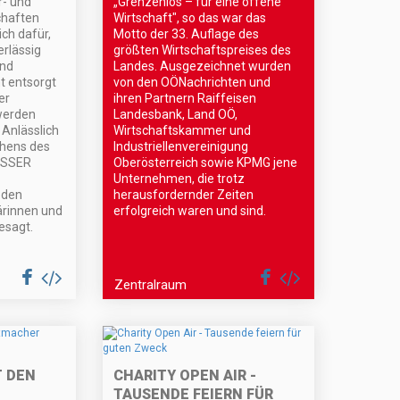
r- und
„Grenzenlos – für eine offene
haften
Wirtschaft", so das war das
ch dafür,
Motto der 33. Auflage des
rlässig
größten Wirtschaftspreises des
und
Landes. Ausgezeichnet wurden
 entsorgt
von den OÖNachrichten und
er
ihren Partnern Raiffeisen
werden
Landesbank, Land OÖ,
 Anlässlich
Wirtschaftskammer und
ehens des
Industriellenvereinigung
ASSER
Oberösterreich sowie KPMG jene
Unternehmen, die trotz
 den
herausfordernder Zeiten
ärinnen und
erfolgreich waren und sind.
esagt.
Zentralraum
 DEN
CHARITY OPEN AIR -
TAUSENDE FEIERN FÜR