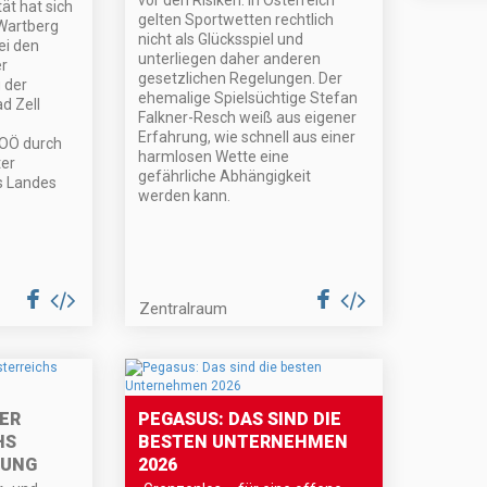
vor den Risiken. In Österreich
tät hat sich
gelten Sportwetten rechtlich
Wartberg
nicht als Glücksspiel und
ei den
unterliegen daher anderen
er
gesetzlichen Regelungen. Der
g der
ehemalige Spielsüchtige Stefan
d Zell
Falkner-Resch weiß aus eigener
Erfahrung, wie schnell aus einer
 OÖ durch
harmlosen Wette eine
ter
gefährliche Abhängigkeit
s Landes
werden kann.
Zentralraum
TER
PEGASUS: DAS SIND DIE
HS
BESTEN UNTERNEHMEN
GUNG
2026