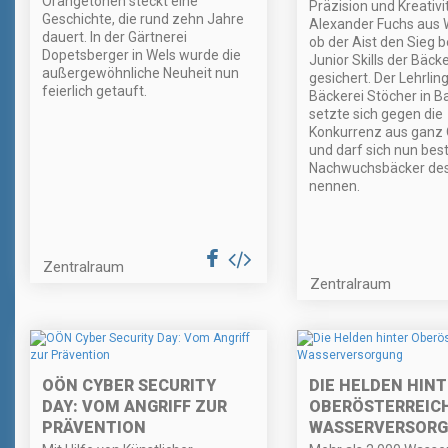
Orangetönen steckt eine
Präzision und Kreativi
Geschichte, die rund zehn Jahre
Alexander Fuchs aus 
dauert. In der Gärtnerei
ob der Aist den Sieg b
Dopetsberger in Wels wurde die
Junior Skills der Bäck
außergewöhnliche Neuheit nun
gesichert. Der Lehrlin
feierlich getauft.
Bäckerei Stöcher in Ba
setzte sich gegen die
Konkurrenz aus ganz
und darf sich nun bes
Nachwuchsbäcker de
nennen.
Zentralraum
Zentralraum
OÖN CYBER SECURITY
DIE HELDEN HIN
DAY: VOM ANGRIFF ZUR
OBERÖSTERREIC
PRÄVENTION
WASSERVERSOR