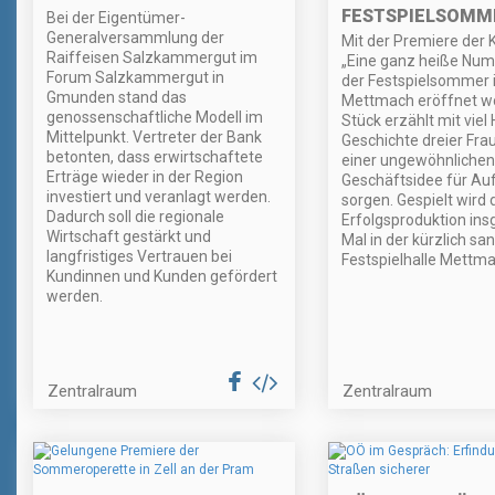
FESTSPIELSOMME
Bei der Eigentümer-
Generalversammlung der
Mit der Premiere der
Raiffeisen Salzkammergut im
„Eine ganz heiße Num
Forum Salzkammergut in
der Festspielsommer 
Gmunden stand das
Mettmach eröffnet w
genossenschaftliche Modell im
Stück erzählt mit viel
Mittelpunkt. Vertreter der Bank
Geschichte dreier Frau
betonten, dass erwirtschaftete
einer ungewöhnlichen
Erträge wieder in der Region
Geschäftsidee für Au
investiert und veranlagt werden.
sorgen. Gespielt wird 
Dadurch soll die regionale
Erfolgsproduktion ins
Wirtschaft gestärkt und
Mal in der kürzlich sa
langfristiges Vertrauen bei
Festspielhalle Mettma
Kundinnen und Kunden gefördert
werden.
Zentralraum
Zentralraum