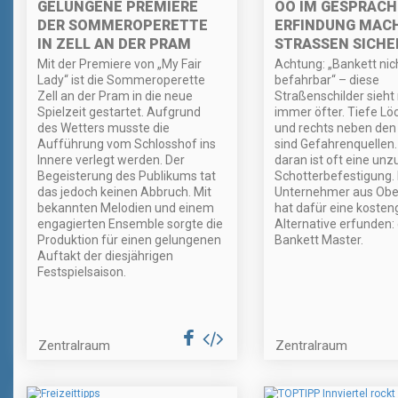
GELUNGENE PREMIERE
OÖ IM GESPRÄCH
DER SOMMEROPERETTE
ERFINDUNG MAC
IN ZELL AN DER PRAM
STRASSEN SICHE
Mit der Premiere von „My Fair
Achtung: „Bankett nic
Lady“ ist die Sommeroperette
befahrbar“ – diese
Zell an der Pram in die neue
Straßenschilder sieht
Spielzeit gestartet. Aufgrund
immer öfter. Tiefe Löc
des Wetters musste die
und rechts neben den
Aufführung vom Schlosshof ins
sind Gefahrenquellen.
Innere verlegt werden. Der
daran ist oft eine un
Begeisterung des Publikums tat
Schotterbefestigung. 
das jedoch keinen Abbruch. Mit
Unternehmer aus Ober
bekannten Melodien und einem
hat dafür eine kosten
engagierten Ensemble sorgte die
Alternative erfunden:
Produktion für einen gelungenen
Bankett Master.
Auftakt der diesjährigen
Festspielsaison.
Zentralraum
Zentralraum