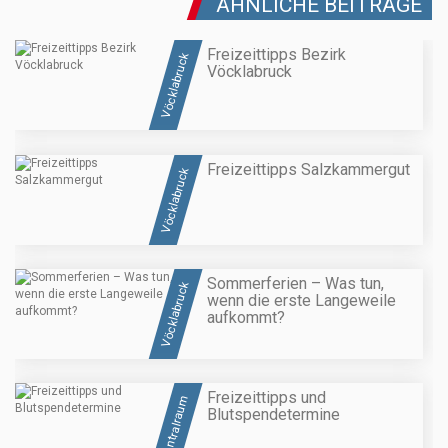
ÄHNLICHE BEITRÄGE
Freizeittipps Bezirk
Vöcklabruck
Vöcklabruck
Freizeittipps Salzkammergut
Vöcklabruck
Sommerferien – Was tun,
Vöcklabruck
wenn die erste Langeweile
aufkommt?
Freizeittipps und
Zentralraum
Blutspendetermine