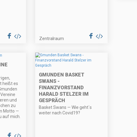
Zentralraum
INE
GMUNDEN BASKET
rigen,
SWANS -
 heißt es
FINANZVORSTAND
 Gmunden
HARALD STELZER IM
 Vereine
teren und
GESPRÄCH
schen zu
Basket Swans — Wie geht`s
m Motto —
weiter nach Covid19?
u auf mich.