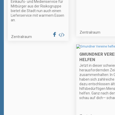
Einkaufs- und Medienservice für
Mitbürger aus der Risikogruppe
bietet die Stadt nun auch einen
Lieferservice mit warmem Essen
an.
Zentralraum
Zentralraum
GMUNDNER VERE
HELFEN
Jetzt in dieser schwie
herausfordernden Zeit
zusammenhalten: In
haben sich zahlreiche
dazu entschlossen äl
hilfsbedürftigen Men
helfen. Ganz nach de
schau auf dich— scha