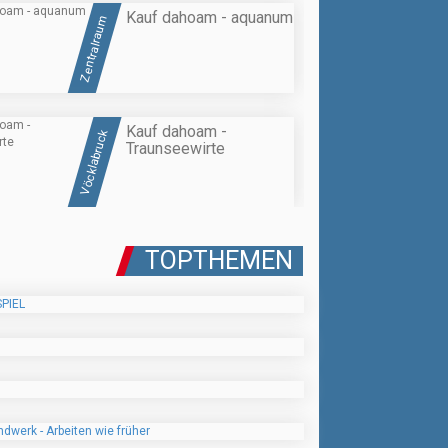
Kauf dahoam - aquanum
Zentralraum
Kauf dahoam -
Vöcklabruck
Traunseewirte
TOPTHEMEN