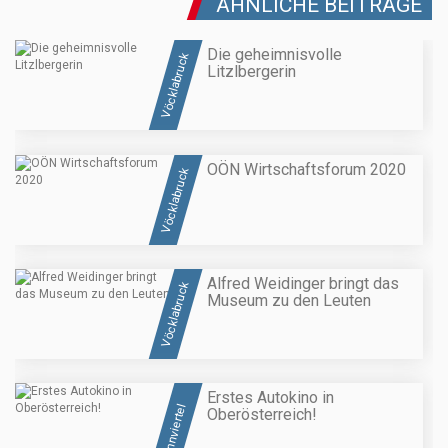
ÄHNLICHE BEITRÄGE
Die geheimnisvolle
Vöcklabruck
Litzlbergerin
OÖN Wirtschaftsforum 2020
Vöcklabruck
Alfred Weidinger bringt das
Vöcklabruck
Museum zu den Leuten
Erstes Autokino in
Innviertel
Oberösterreich!