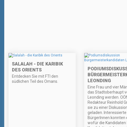
SALALAH - DIE KARIBIK
PODIUMSDISKUS
DES ORIENTS
BÜRGERMEISTER
Entdecken Sie mit FTI den
LEONDING
südlichen Teil des Omans.
Eine Frau und vier Mä
das Stadtoberhaupt v
Leonding werden. OÖ
Redakteur Reinhold G
sie zu einer Diskussi
geladen. Interessierte
BürgerInnen konnten 
wofür die Kandidaten 