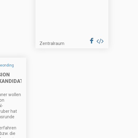
Zentralraum
SION
KANDIDATEN
nner wollen
on
N-
ruber hat
onsrunde
erfahren
bzw. die