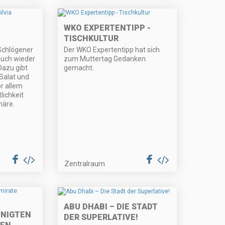
WKO EXPERTENTIPP -
TISCHKULTUR
Schlögener
Der WKO Expertentipp hat sich
auch wieder
zum Muttertag Gedanken
Dazu gibt
gemacht.
 Salat und
r allem
lichkeit
häre.
Zentralraum
ABU DHABI – DIE STADT
EINIGTEN
DER SUPERLATIVE!