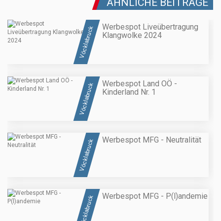
ÄHNLICHE BEITRÄGE
Werbespot Liveübertragung
Vöcklabruck
Klangwolke 2024
Werbespot Land OÖ -
Vöcklabruck
Kinderland Nr. 1
Werbespot MFG - Neutralität
Vöcklabruck
Werbespot MFG - P(l)andemie
Vöcklabruck