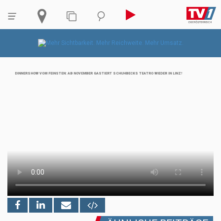
DINNERSHOW VOM FEINSTEN: AB NOVEMBER GASTIERT SCHUHBECKS TEATRO WIEDER IN LINZ!