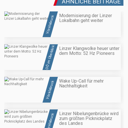
ÄHNLICHE BEITRÄGE
Modernisierung der Linzer
Vöcklabruck
Lokalbahn geht weiter
OÖ im Überblick
Linzer Klangwolke heuer unter
dem Motto: 52 Hz Pioneers
Wake Up-Call für mehr
Vöcklabruck
Nachhaltigkeit
Linzer Nibelungenbrücke wird
Vöcklabruck
zum größten Picknickplatz
des Landes