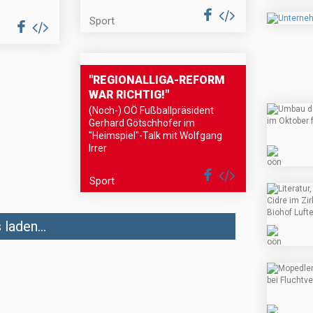
Sport
"REGIONALLIGA-REFORM
WAR RICHTIG!"
(Noch-) OÖ Fußballpräsident
Gerhard Götschhofer im
"Heimspiel"-Talk mit Wolfgang
Irrer
Sport
laden...