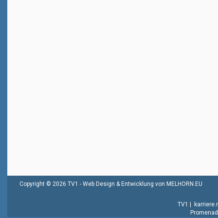
Copyright © 2026 TV1 -
Web Design & Entwicklung von MELHORN.EU
TV1
|
karriere
Promenade