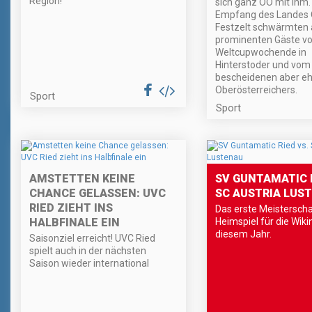
Region!
sich ganz OÖ mit ihm
Empfang des Landes 
Festzelt schwärmten a
prominenten Gäste v
Weltcupwochende in
Hinterstoder und vom
bescheidenen aber eh
Oberösterreichers.
Sport
Sport
AMSTETTEN KEINE
SV GUNTAMATIC R
CHANCE GELASSEN: UVC
SC AUSTRIA LUS
RIED ZIEHT INS
Das erste Meisterscha
HALBFINALE EIN
Heimspiel für die Wiki
diesem Jahr.
Saisonziel erreicht! UVC Ried
spielt auch in der nächsten
Saison wieder international