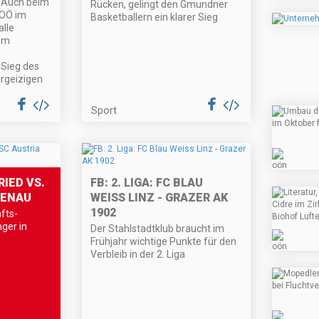
. Auch beim
Rücken, gelingt den Gmundner
OÖ im
Basketballern ein klarer Sieg
lle
om
 Sieg des
rgeizigen
Sport
IED VS.
FB: 2. LIGA: FC BLAU
TENAU
WEISS LINZ - GRAZER AK
1902
fts-
nger in
Der Stahlstadtklub braucht im
Frühjahr wichtige Punkte für den
Verbleib in der 2. Liga